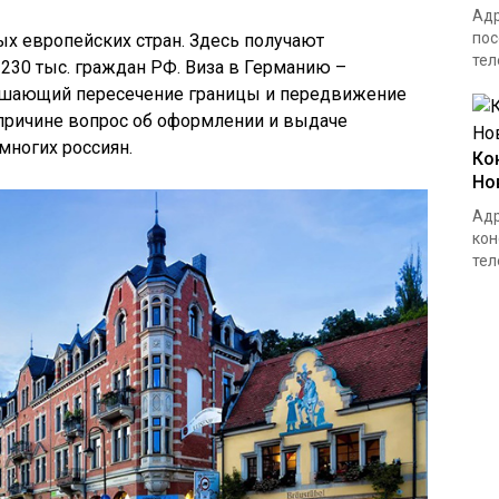
Адр
пос
ых европейских стран. Здесь получают
тел
 230 тыс. граждан РФ. Виза в Германию –
ешающий пересечение границы и передвижение
й причине вопрос об оформлении и выдаче
многих россиян.
Ко
Но
Адр
кон
тел