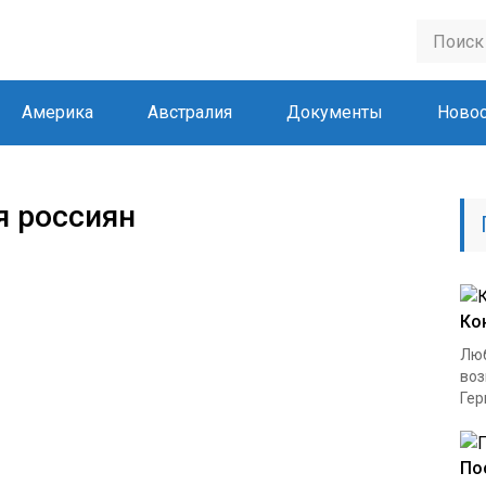
Америка
Австралия
Документы
Новос
я россиян
Ко
Люб
воз
Гер
По