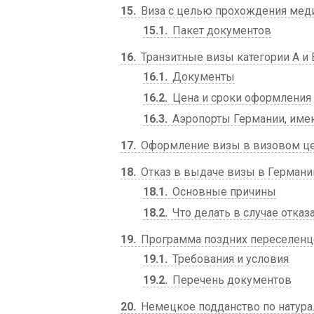
15
Виза c целью прохождения мед
15.1
Пакет документов
16
Транзитные визы категории A и 
16.1
Документы
16.2
Цена и сроки оформления
16.3
Аэропорты Германии, име
17
Оформление визы в визовом цен
18
Отказ в выдаче визы в Герман
18.1
Основные причины
18.2
Что делать в случае отказ
19
Программа поздних переселен
19.1
Требования и условия
19.2
Перечень документов
20
Немецкое подданство по натура