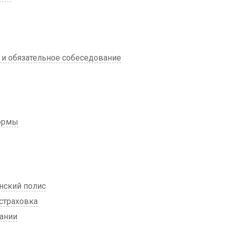
 и обязательное собеседование
нормы
нский полис
 страховка
ании