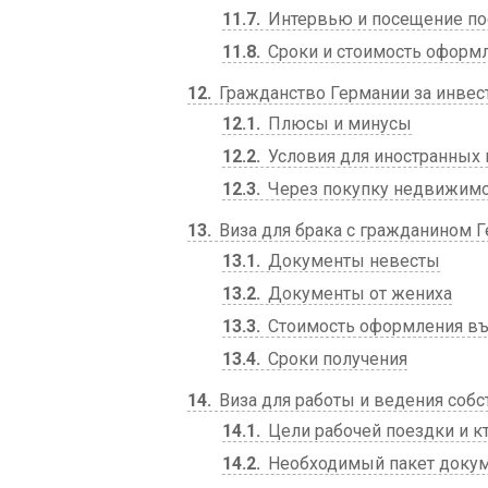
11.7
Интервью и посещение по
11.8
Сроки и стоимость оформ
12
Гражданство Германии за инвес
12.1
Плюсы и минусы
12.2
Условия для иностранных
12.3
Через покупку недвижим
13
Виза для брака с гражданином 
13.1
Документы невесты
13.2
Документы от жениха
13.3
Стоимость оформления в
13.4
Сроки получения
14
Виза для работы и ведения собс
14.1
Цели рабочей поездки и к
14.2
Необходимый пакет доку