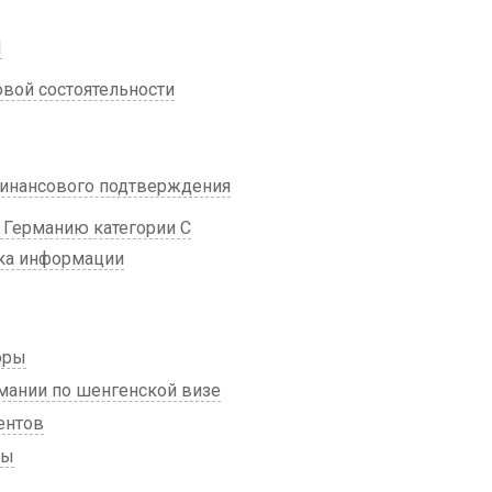
Л
вой состоятельности
инансового подтверждения
 Германию категории С
ка информации
оры
мании по шенгенской визе
ентов
зы