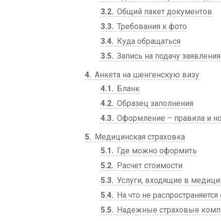
3.2
Общий пакет документов
3.3
Требования к фото
3.4
Куда обращаться
3.5
Запись на подачу заявления
4
Анкета на шенгенскую визу
4.1
Бланк
4.2
Образец заполнения
4.3
Оформление – правила и 
5
Медицинская страховка
5.1
Где можно оформить
5.2
Расчет стоимости
5.3
Услуги, входящие в медици
5.4
На что не распространяется
5.5
Надежные страховые комп