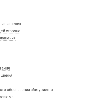
приглашению
ей стороне
глашения
вания
ешения
го обеспечения абитуриента
 резюме