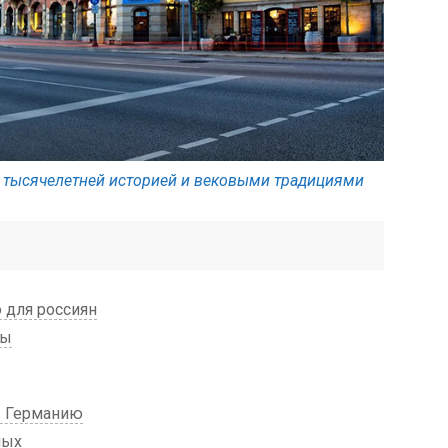
с тысячелетней историей и вековыми традициями
 для россиян
ны
в Германию
ных