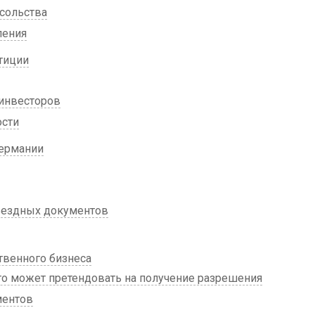
сольства
ления
тиции
 инвесторов
ости
Германии
ъездных документов
твенного бизнеса
то может претендовать на получение разрешения
ментов