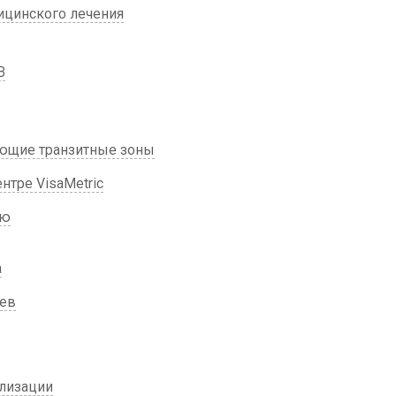
ицинского лечения
B
ющие транзитные зоны
тре VisaMetric
ию
а
цев
лизации