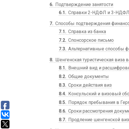
6
Подтверждение занятости
6.1
Справки 2-НДФЛ и 3-НДФ
7
Способы подтверждения финансо
7.1
Справка из банка
7.2
Спонсорское письмо
7.3
Альтернативные способы ф
8
Шенгенская туристическая виза в
8.1
Внешний вид и расшифров
8.2
Общие документы
8.3
Сроки действия виз
8.4
Консульский и визовый сб
8.5
Порядок пребывания в Гер
8.6
Сроки рассмотрения докум
8.7
Продление шенгенской ви